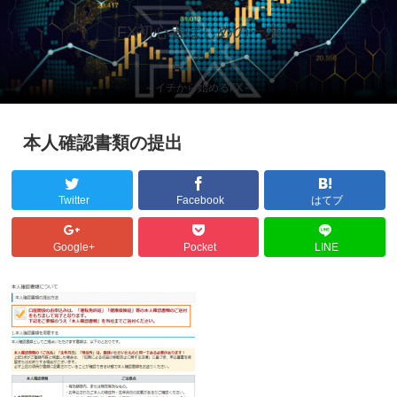
FX初心者はじめの一歩
～イチから始めるFX～
本人確認書類の提出
Twitter
Facebook
はてブ
Google+
Pocket
LINE