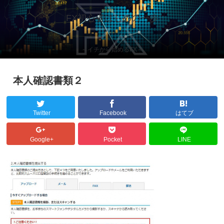
FX初心者はじめの一歩
～イチから始めるFX～
本人確認書類２
Twitter
Facebook
はてブ
Google+
Pocket
LINE