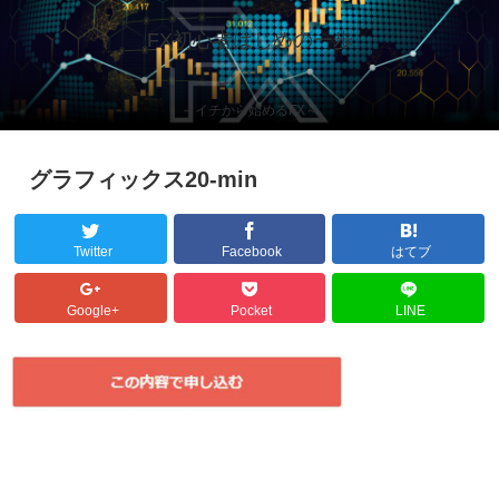
FX初心者はじめの一歩
～イチから始めるFX～
グラフィックス20-min
Twitter
Facebook
はてブ
Google+
Pocket
LINE