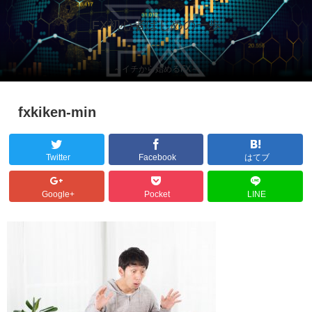
FX初心者はじめの一歩
～イチから始めるFX～
fxkiken-min
Twitter
Facebook
はてブ
Google+
Pocket
LINE