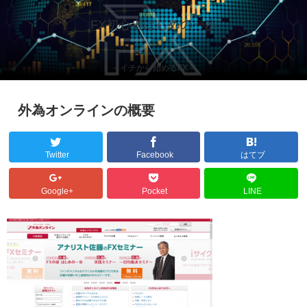
FX初心者はじめの一歩
～イチから始めるFX～
外為オンラインの概要
Twitter
Facebook
はてブ
Google+
Pocket
LINE